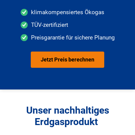
Graustufen
klimakompensiertes Ökogas
Großer Mauszeiger
TÜV-zertifiziert
Lesehilfe
Preisgarantie für sichere Planung
Links unterstreichen
Animationen ausschalten
Jetzt Preis berechnen
Hoher Kontrast
Unser nachhaltiges
Erdgasprodukt