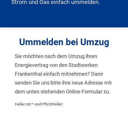
Strom und Gas einfach ummelden.
Graustufen
Großer Mauszeiger
Lesehilfe
Ummelden bei Umzug
Links unterstreichen
Animationen ausschalten
Sie möchten nach dem Umzug ihren
Energievertrag von den Stadtwerken
Hoher Kontrast
Frankenthal einfach mitnehmen? Dann
senden Sie uns bitte ihre neue Adresse mit
dem unten stehenden Online-Formular zu.
Felder mit * sind Pflichtfelder!