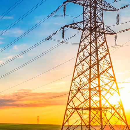
Zeilenabstand verkleinern
Graustufen
Großer Mauszeiger
Lesehilfe
Links unterstreichen
Animationen ausschalten
Hoher Kontrast