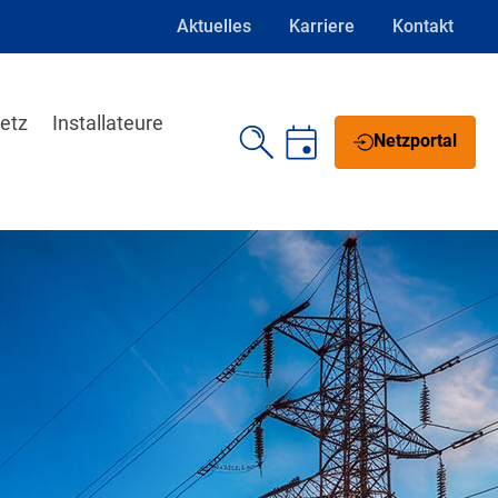
Aktuelles
Karriere
Kontakt
etz
Installateure
Netzportal
Schrift vergrößern
Schrift verkleinern
Wortabstand vergrößern
Wortabstand verkleinern
Zeilenabstand vergrößern