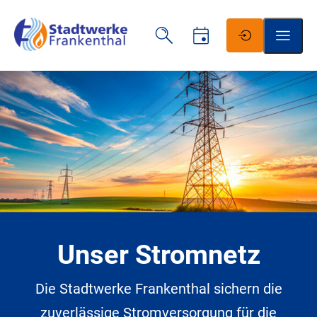
Schrift vergrößern
Schrift verkleinern
Wortabstand vergrößern
Wortabstand verkleinern
Unser Stromnetz
Zeilenabstand vergrößern
Die Stadtwerke Frankenthal sichern die
Zeilenabstand verkleinern
zuverlässige Stromversorgung für die