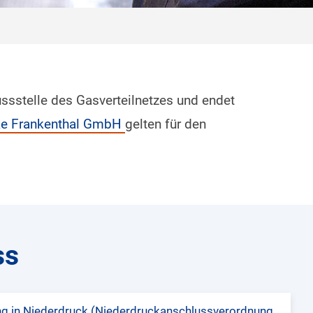
ussstelle des Gasverteilnetzes und endet
rke Frankenthal GmbH
gelten für den
ss
ng in Niederdruck (Niederdruckanschlussverordnung