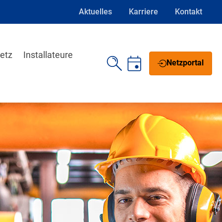
Aktuelles
Karriere
Kontakt
etz
Installateure
Netzportal
Schrift vergrößern
Schrift verkleinern
Wortabstand vergrößern
Wortabstand verkleinern
Zeilenabstand vergrößern