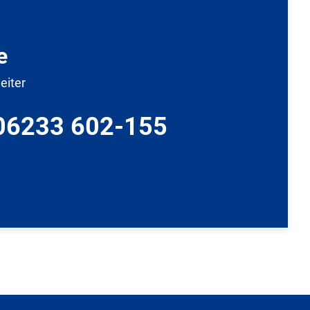
e
eiter
 06233 602-155