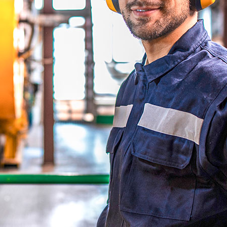
Zeilenabstand verkleinern
Graustufen
Großer Mauszeiger
Lesehilfe
Links unterstreichen
Animationen ausschalten
Hoher Kontrast