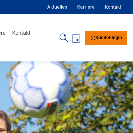
Aktuelles
Karriere
Kontakt
ere
Kontakt
Kundenlogin
Schrift vergrößern
Schrift verkleinern
Wortabstand vergrößern
Wortabstand verkleinern
Zeilenabstand vergrößern