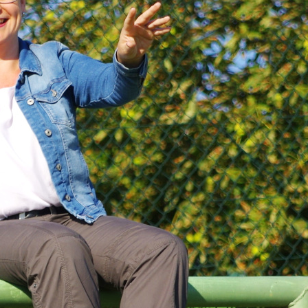
Zeilenabstand verkleinern
Graustufen
Großer Mauszeiger
Lesehilfe
Links unterstreichen
Animationen ausschalten
Hoher Kontrast