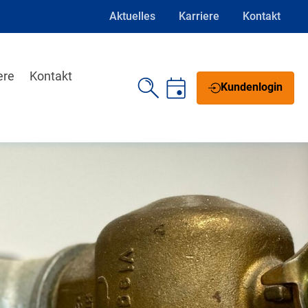
Aktuelles
Karriere
Kontakt
ere
Kontakt
Kundenlogin
Schrift vergrößern
Schrift verkleinern
Wortabstand vergrößern
Wortabstand verkleinern
Zeilenabstand vergrößern