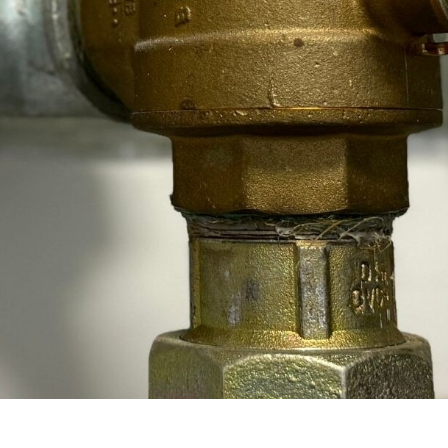
Zeilenabstand verkleinern
Graustufen
Großer Mauszeiger
Lesehilfe
Links unterstreichen
Animationen ausschalten
Hoher Kontrast