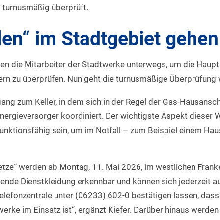
turnusmäßig überprüft.
len“ im Stadtgebiet gehen
en die Mitarbeiter der Stadtwerke unterwegs, um die Haupt
ern zu überprüfen. Nun geht die turnusmäßige Überprüfung w
ng zum Keller, in dem sich in der Regel der Gas-Hausanschlu
Energieversorger koordiniert. Der wichtigste Aspekt dieser 
nktionsfähig sein, um im Notfall – zum Beispiel einem Hau
Netze“ werden ab Montag, 11. Mai 2026, im westlichen Franke
ende Dienstkleidung erkennbar und können sich jederzeit aus
Telefonzentrale unter (06233) 602-0 bestätigen lassen, dass 
erke im Einsatz ist“, ergänzt Kiefer. Darüber hinaus werden 