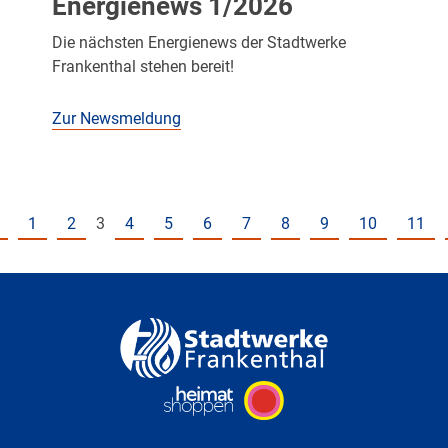
Energienews 1/2026
Die nächsten Energienews der Stadtwerke
Frankenthal stehen bereit!
Zur Newsmeldung
1
2
3
4
5
6
7
8
9
10
11