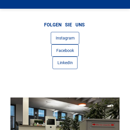
Graustufen
Großer Mauszeiger
FOLGEN SIE UNS
Lesehilfe
Instagram
Links unterstreichen
Facebook
Animationen ausschalten
LinkedIn
Hoher Kontrast