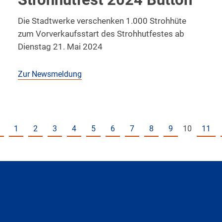
Die Stadtwerke verschenken 1.000 Strohhüte
zum Vorverkaufsstart des Strohhutfestes ab
Dienstag 21. Mai 2024
Zur Newsmeldung
1
2
3
4
5
6
7
8
9
10
11