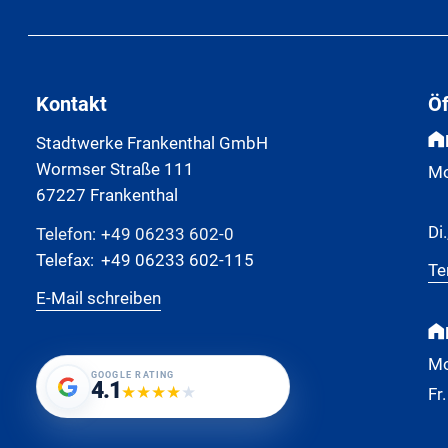
Kontakt
Ö
Stadtwerke Frankenthal GmbH
Wormser Straße 111
Mo
67227 Frankenthal
Di.
Telefon:
+49 06233 602-0
Telefax:
+49 06233 602-115
Te
E-Mail schreiben
Mo
GOOGLE RATING
4.1
★
★
★
★
★
Fr.