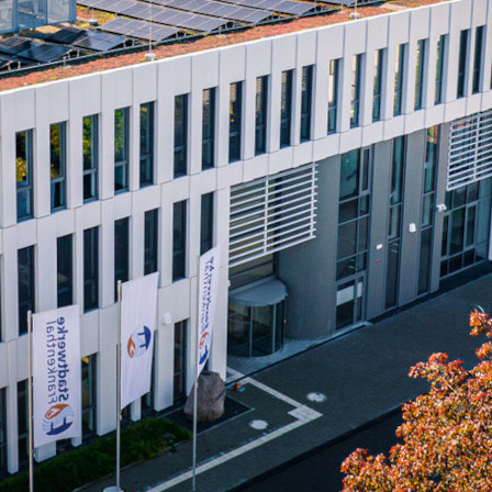
Zeilenabstand verkleinern
Graustufen
Großer Mauszeiger
Lesehilfe
Links unterstreichen
Animationen ausschalten
Hoher Kontrast