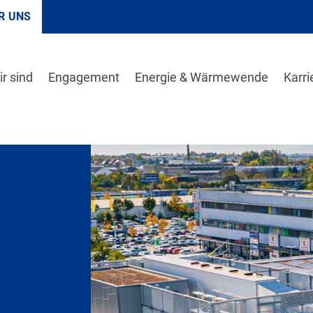
R UNS
r sind
Engagement
Energie & Wärmewende
Karri