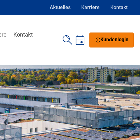
Aktuelles
Karriere
Kontakt
ere
Kontakt
Kundenlogin
Schrift vergrößern
Schrift verkleinern
Wortabstand vergrößern
Wortabstand verkleinern
Zeilenabstand vergrößern